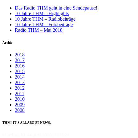
Das Radio THM geht in eine Sendepause!
10 Jahre THM – Highlights
10 Jahre THM – Radiobeiträge
10 Jahre THM – Fotobeiträge
Radio THM – Mai 2018
Archiv
2018
2017
2016
2015
2014
2013
2012
2011
2010
2009
2008
THM | IT’S ALL ABOUT NEWS.
Montag, 10. August 2026
| 19:16:24