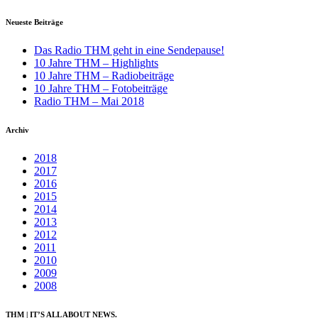
Neueste Beiträge
Das Radio THM geht in eine Sendepause!
10 Jahre THM – Highlights
10 Jahre THM – Radiobeiträge
10 Jahre THM – Fotobeiträge
Radio THM – Mai 2018
Archiv
2018
2017
2016
2015
2014
2013
2012
2011
2010
2009
2008
THM | IT’S ALL ABOUT NEWS.