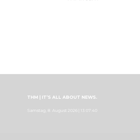
THM | IT’S ALL ABOUT NEWS.
Samstag, 8. August 2026
| 13:07:40