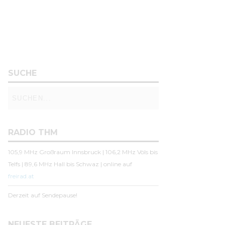
SUCHE
RADIO THM
105,9 MHz Großraum Innsbruck | 106,2 MHz Völs bis
Telfs | 89,6 MHz Hall bis Schwaz | online auf
freirad.at
Derzeit auf Sendepause!
NEUESTE BEITRÄGE