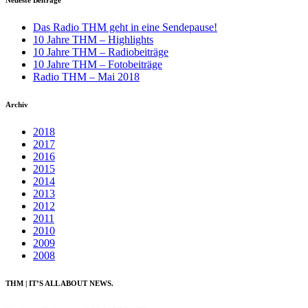
Das Radio THM geht in eine Sendepause!
10 Jahre THM – Highlights
10 Jahre THM – Radiobeiträge
10 Jahre THM – Fotobeiträge
Radio THM – Mai 2018
Archiv
2018
2017
2016
2015
2014
2013
2012
2011
2010
2009
2008
THM | IT’S ALL ABOUT NEWS.