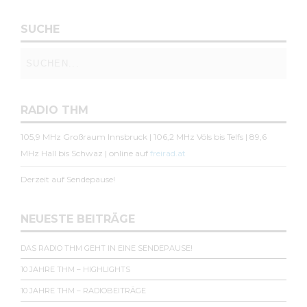
SUCHE
RADIO THM
105,9 MHz Großraum Innsbruck | 106,2 MHz Völs bis Telfs | 89,6
MHz Hall bis Schwaz | online auf
freirad.at
Derzeit auf Sendepause!
NEUESTE BEITRÄGE
DAS RADIO THM GEHT IN EINE SENDEPAUSE!
10 JAHRE THM – HIGHLIGHTS
10 JAHRE THM – RADIOBEITRÄGE