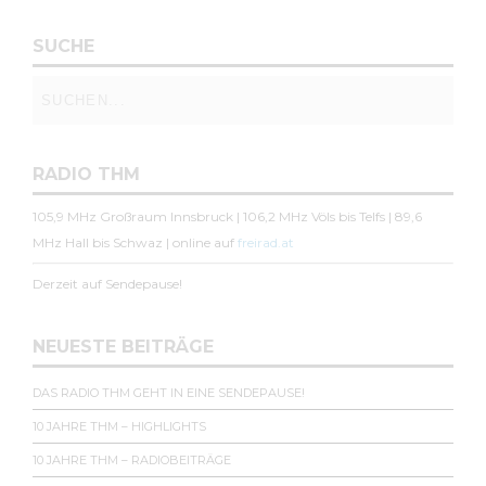
SUCHE
RADIO THM
105,9 MHz Großraum Innsbruck | 106,2 MHz Völs bis Telfs | 89,6
MHz Hall bis Schwaz | online auf
freirad.at
Derzeit auf Sendepause!
NEUESTE BEITRÄGE
DAS RADIO THM GEHT IN EINE SENDEPAUSE!
10 JAHRE THM – HIGHLIGHTS
10 JAHRE THM – RADIOBEITRÄGE