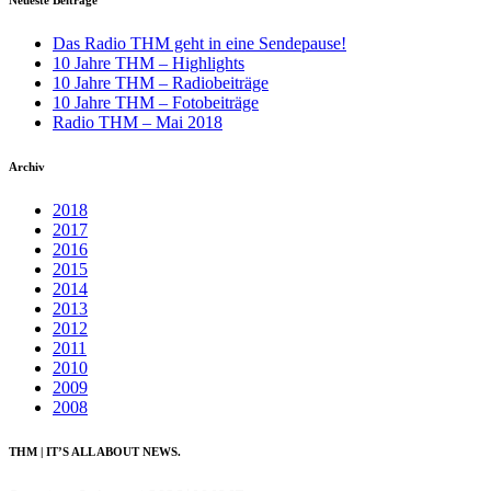
Das Radio THM geht in eine Sendepause!
10 Jahre THM – Highlights
10 Jahre THM – Radiobeiträge
10 Jahre THM – Fotobeiträge
Radio THM – Mai 2018
Archiv
2018
2017
2016
2015
2014
2013
2012
2011
2010
2009
2008
THM | IT’S ALL ABOUT NEWS.