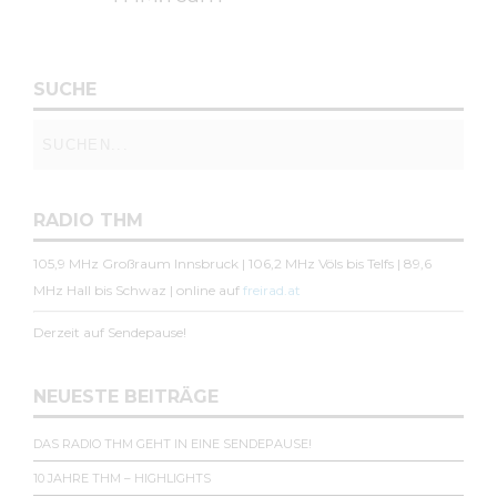
SUCHE
RADIO THM
105,9 MHz Großraum Innsbruck | 106,2 MHz Völs bis Telfs | 89,6
MHz Hall bis Schwaz | online auf
freirad.at
Derzeit auf Sendepause!
NEUESTE BEITRÄGE
DAS RADIO THM GEHT IN EINE SENDEPAUSE!
10 JAHRE THM – HIGHLIGHTS