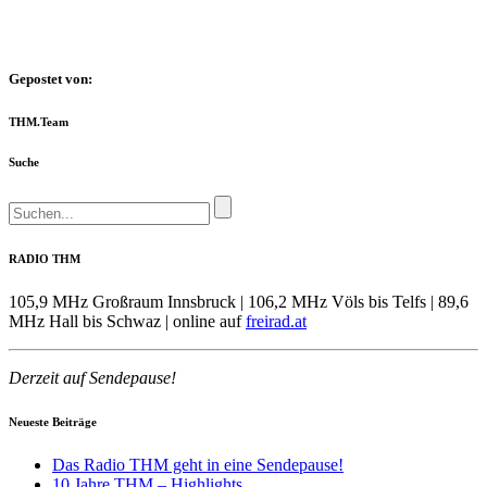
Gepostet von:
THM.Team
Suche
RADIO THM
105,9 MHz Großraum Innsbruck | 106,2 MHz Völs bis Telfs | 89,6
MHz Hall bis Schwaz | online auf
freirad.at
Derzeit auf Sendepause!
Neueste Beiträge
Das Radio THM geht in eine Sendepause!
10 Jahre THM – Highlights