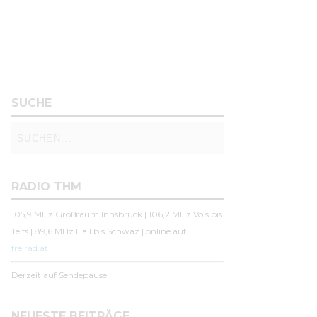
SUCHE
RADIO THM
105,9 MHz Großraum Innsbruck | 106,2 MHz Völs bis
Telfs | 89,6 MHz Hall bis Schwaz | online auf
freirad.at
Derzeit auf Sendepause!
NEUESTE BEITRÄGE